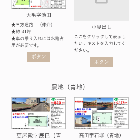
大毛字池田
★三方道路 （仲介）
小見出し
★約141坪
ここをクリックして表示し
★車の乗り入れには水路占
たいテキストを入力してく
用が必要です。
ださい。
ボタン
ボタン
農地（青地）
更屋敷字辰巳（青
高田字石塚（青地）