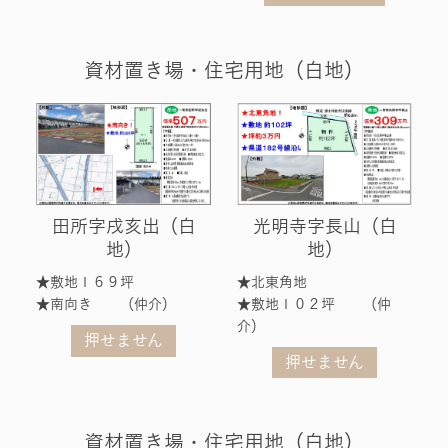
資材置き場・住宅用地（白地）
光明寺字長山（白
田所字戌亥出（白
地）
地）
★北東角地
★敷地１６９坪
★敷地１０２坪 （仲
★南向き （仲介）
介）
押せません
押せません
資材置き場・住宅用地（白地）