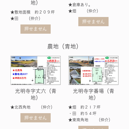
地）
★倉庫あり。
★畑 （仲介）
★敷地面積 約２０９坪
★田 （仲介）
押せません
押せません
農地（青地）
光明寺字丈六（青
光明寺字番場（青
地）
地）
★北西角地 （仲介）
★畑 約２１７坪
・田 約５４坪
押せません
★東南角地 （仲介）