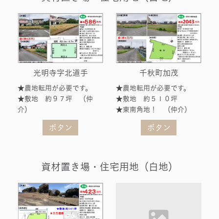
千秋町加茂
光明寺字北道手
★農地転用が必要です。
★農地転用が必要です。
★敷地 約５１０坪
★敷地 約９７坪 （仲
★東南角地！ （仲介）
介）
ボタン
ボタン
資材置き場・住宅用地（白地）