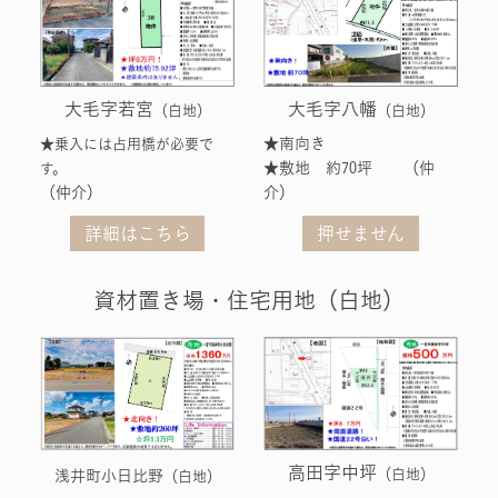
大毛字若宮
大毛字八幡
（白地）
（白地）
★南向き
★乗入には占用橋が必要で
★敷地 約70坪 （仲
す。
（仲介）
介）
詳細はこちら
押せません
資材置き場・住宅用地（白地）
高田字中坪
（白地）
浅井町小日比野
（白地）