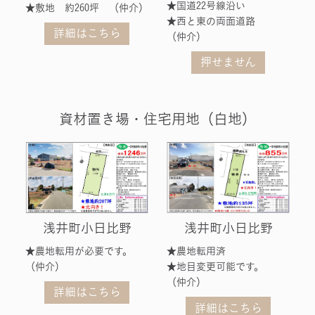
★国道22号線沿い
★敷地 約260坪 （仲介）
★西と東の両面道路
詳細はこちら
（仲介）
押せません
資材置き場・住宅用地（白地）
浅井町小日比野
浅井町小日比野
★農地転用が必要です。
★農地転用済
（仲介）
★地目変更可能です。
（仲介）
詳細はこちら
詳細はこちら