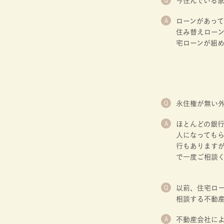
Q
今住んでいる
A
ローンがあって
住み替えローン
宅ローンが組
Q
永住権が無い
A
ほとんどの銀
人になっても
行もあります
で一度ご相談
Q
以前、住宅ロ
相談する不動
A
不動産会社によ