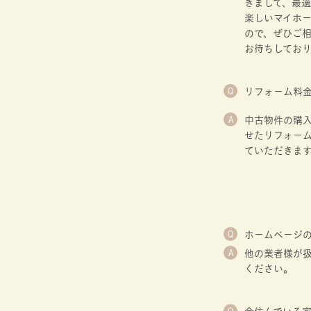
きまして、最
楽しいマイホ
ので、ぜひご
お待ちしており
Q
リフォ－ム料
A
中古物件の購
せたリフォ－
ていただきま
Q
ホ－ムペ－ジ
A
他の業者様が
ください。