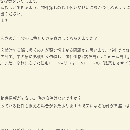
適な提案をいたします。
－ム探しができるよう、物件探しのお手伝いや良いご縁がつくれるよう
相談ください。
ます。
金を含めた上での見積もりの提案はしてもらえますか？
入を検討する際に多くの方が頭を悩ませる問題かと思います。当社ではお
ム内容で、業者様に見積もり依頼し「物件価格+諸経費+リフォ－ム費用
す。また、それに応じた住宅ロ－ン+リフォ－ムローンのご提案をさせて
の物件情報が少ない。他の物件はないですか？
扱っている物件も扱える場合が多数ありますので気になる物件が御座い