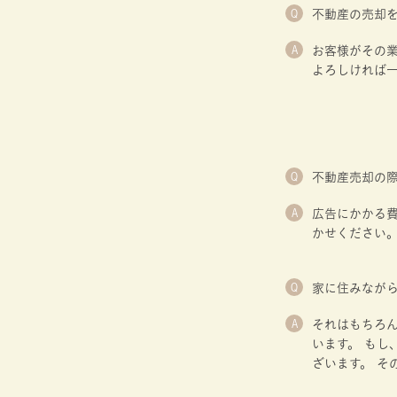
Q
不動産の売却
A
お客様がその
よろしければ
Q
不動産売却の
A
広告にかかる費
かせください
Q
家に住みなが
A
それはもちろ
います。 も
ざいます。 そ